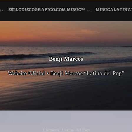
SELLODISCOGRAFICO.COM MUSIC™
MUSICALATIN
Benji Marcos
Website Oficial • Benji Marcos “Latino del Pop”
Etiqueta:
Latino del Pop